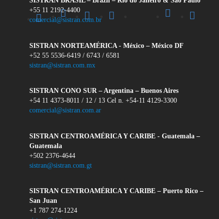
SISTRAN BRASIL – Brazil – Río do Janeiro & São Paulo
+55 11 2192-4400
Facebook
Linkedin
Instagram
.
Contacto
Canal
Twitter
comercial@sistran.com.br
Sistran
SISTRAN NORTEAMÉRICA - México – México DF
+52 55 5536-6419 / 6743 / 6581
sistran@sistran.com.mx
SISTRAN CONO SUR – Argentina – Buenos Aires
+54 11 4373-8011 / 12 / 13 Cel n. +54-11 4129-3300
comercial@sistran.com.ar
SISTRAN CENTROAMÉRICA Y CARIBE - Guatemala –
Guatemala
+502 2376-4644
sistran@sistran.com.gt
SISTRAN CENTROAMÉRICA Y CARIBE – Puerto Rico –
San Juan
+1 787 274-1224