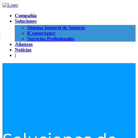
Compañía
Soluciones
Sistema Integral de Seguros
iConnectance
Servicios Profesionales
Alianzas
Noticias
|