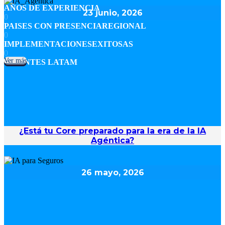
AÑOS DE EXPERIENCIA
23 junio, 2026
0
PAISES CON PRESENCIAREGIONAL
0
IMPLEMENTACIONESEXITOSAS
0
Ver más
CLIENTES LATAM
¿Está tu Core preparado para la era de la IA
Agéntica?
26 mayo, 2026