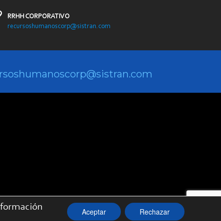
RRHH CORPORATIVO
recursoshumanoscorp@sistran.com
rsoshumanoscorp@sistran.com
nformación
Aceptar
Rechazar