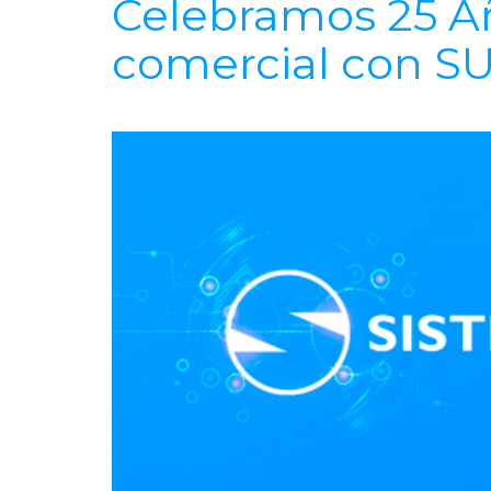
Celebramos 25 Añ
comercial con S