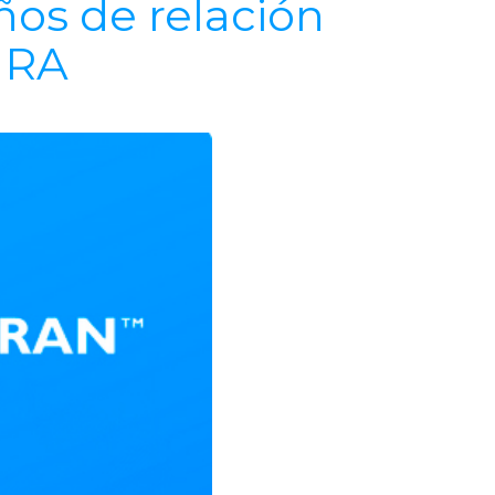
os de relación
URA