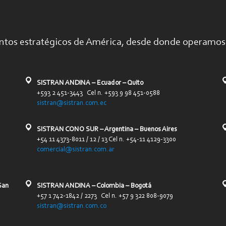
ntos estratégicos de América, desde donde operamos 
SISTRAN ANDINA – Ecuador – Quito
+593 2 451-3443 Cel n. +593 9 98 451-0588
sistran@sistran.com.ec
SISTRAN CONO SUR – Argentina – Buenos Aires
+54 11 4373-8011 / 12 / 13 Cel n. +54-11 4129-3300
comercial@sistran.com.ar
San
SISTRAN ANDINA – Colombia – Bogotá
+57 1 742-1842 / 2273 Cel n. +57 9 322 808-9079
sistran@sistran.com.co