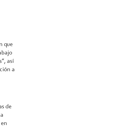
n que
abajo
”, así
ción a
as de
la
 en