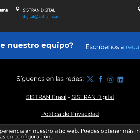
namá
SISTRAN DIGITAL
digital@sistran.com
de nuestro equipo?
Escríbenos a
recu
Síguenos en las redes:
SISTRAN Brasil
-
SISTRAN Digital
Política de Privacidad
periencia en nuestro sitio web.
Puedes obtener más i
© 2026 SISTRAN – Todos los derechos reservados
las en
configuración
.