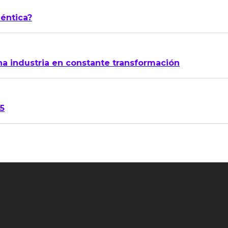
géntica?
na industria en constante transformación
15