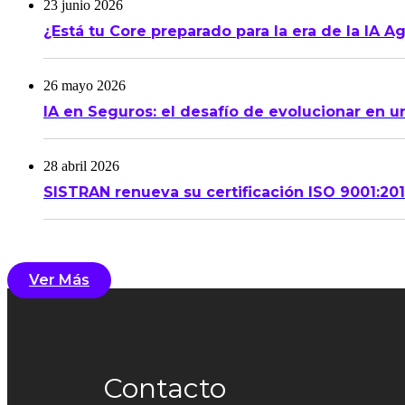
23 junio 2026
¿Está tu Core preparado para la era de la IA A
26 mayo 2026
IA en Seguros: el desafío de evolucionar en u
28 abril 2026
SISTRAN renueva su certificación ISO 9001:20
Ver Más
Contacto