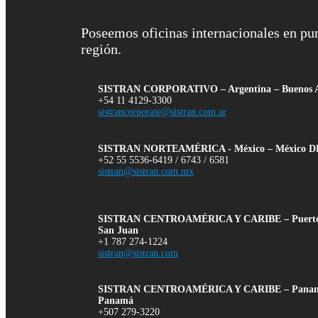
Poseemos oficinas internacionales en pu
región.
SISTRAN CORPORATIVO – Argentina – Buenos A
+54 11 4129-3300
sistrancorporate@sistran.com.ar
SISTRAN NORTEAMÉRICA - México – México D
+52 55 5536-6419 / 6743 / 6581
sistran@sistran.com.mx
SISTRAN CENTROAMÉRICA Y CARIBE – Puerto 
San Juan
+1 787 274-1224
sistran@sistran.com
SISTRAN CENTROAMÉRICA Y CARIBE – Panam
Panamá
+507 279-3220