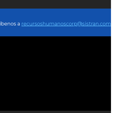
íbenos a
recursoshumanoscorp@sistran.com