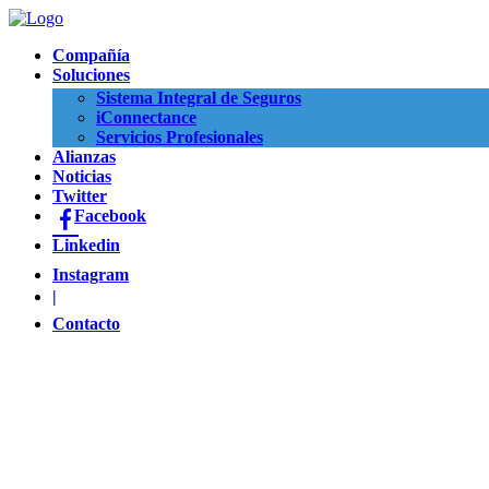
Compañía
Soluciones
Sistema Integral de Seguros
iConnectance
Servicios Profesionales
Alianzas
Noticias
Twitter
Facebook
Linkedin
Instagram
|
Contacto