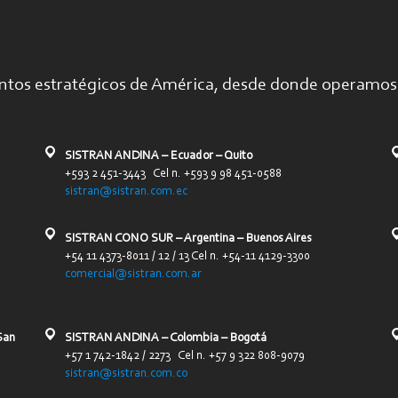
ntos estratégicos de América, desde donde operamos 
SISTRAN ANDINA – Ecuador – Quito
+593 2 451-3443 Cel n. +593 9 98 451-0588
sistran@sistran.com.ec
SISTRAN CONO SUR – Argentina – Buenos Aires
+54 11 4373-8011 / 12 / 13 Cel n. +54-11 4129-3300
comercial@sistran.com.ar
San
SISTRAN ANDINA – Colombia – Bogotá
+57 1 742-1842 / 2273 Cel n. +57 9 322 808-9079
sistran@sistran.com.co