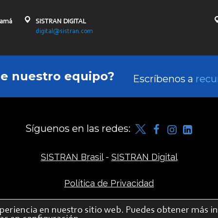
namá
SISTRAN DIGITAL
digital@sistran.com
de nuestro equipo?
Escríbenos a
recu
Síguenos en las redes:
SISTRAN Brasil
-
SISTRAN Digital
Política de Privacidad
periencia en nuestro sitio web.
Puedes obtener más i
© 2026 SISTRAN – Todos los derechos reservados