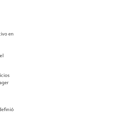
ivo en
el
icios
ager
definió