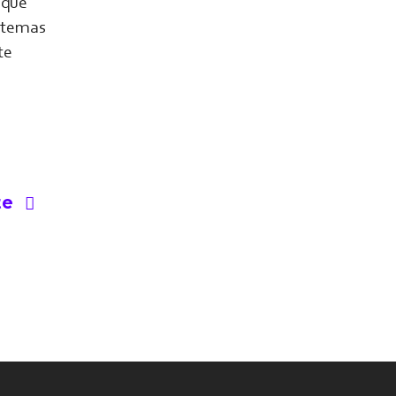
 que
s temas
te
te