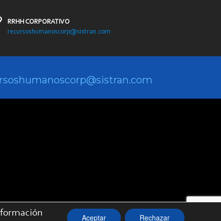
RRHH CORPORATIVO
recursoshumanoscorp@sistran.com
rsoshumanoscorp@sistran.com
nformación
Aceptar
Rechazar