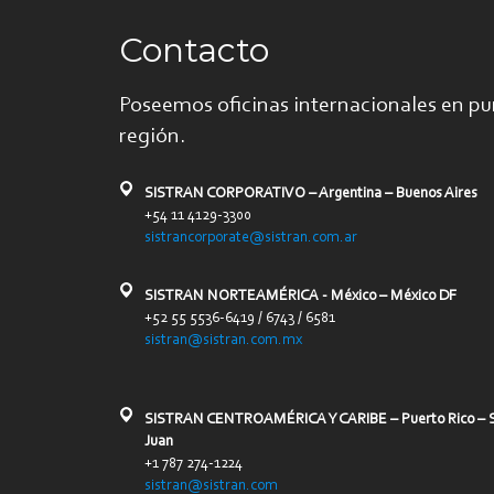
Contacto
Poseemos oficinas internacionales en pu
región.
SISTRAN CORPORATIVO – Argentina – Buenos Aires
+54 11 4129-3300
sistrancorporate@sistran.com.ar
SISTRAN NORTEAMÉRICA - México – México DF
+52 55 5536-6419 / 6743 / 6581
sistran@sistran.com.mx
SISTRAN CENTROAMÉRICA Y CARIBE – Puerto Rico – 
Juan
+1 787 274-1224
sistran@sistran.com