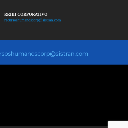
RRHH CORPORATIVO
recursoshumanoscorp@sistran.com
rsoshumanoscorp@sistran.com