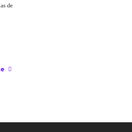
as de
te