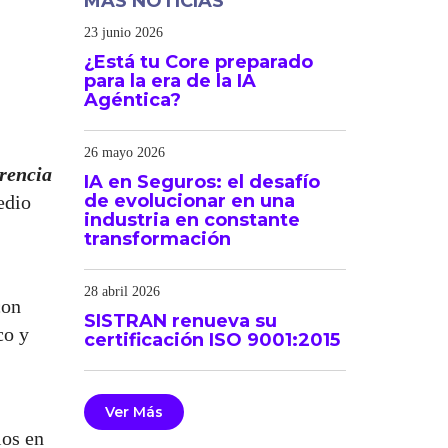
MÁS NOTICIAS
23 junio 2026
¿Está tu Core preparado
para la era de la IA
Agéntica?
26 mayo 2026
rencia
IA en Seguros: el desafío
de evolucionar en una
edio
industria en constante
transformación
28 abril 2026
con
SISTRAN renueva su
co y
certificación ISO 9001:2015
Ver Más
ios en