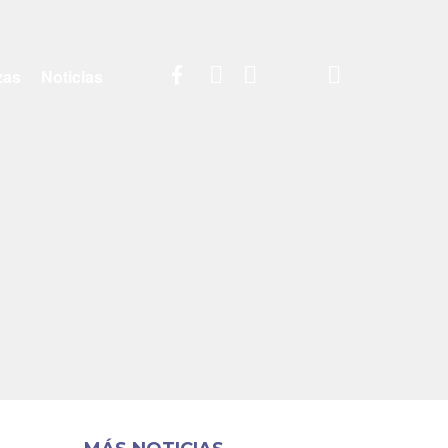
Facebook
Linkedin
Instagram
Contacto
Twitter
|
zas
Noticias