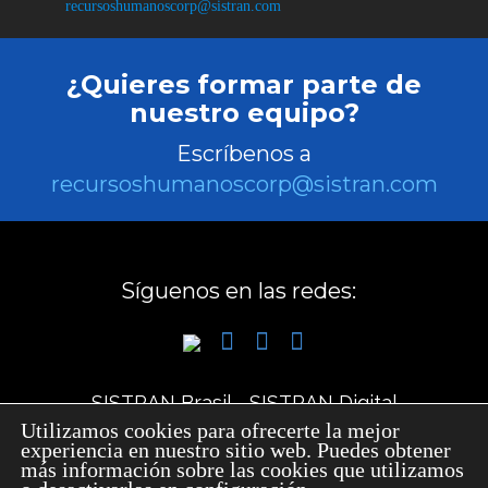
recursoshumanoscorp@sistran.com
¿Quieres formar parte de
nuestro equipo?
Escríbenos a
recursoshumanoscorp@sistran.com
Síguenos en las redes:
SISTRAN Brasil
-
SISTRAN Digital
Utilizamos cookies para ofrecerte la mejor
experiencia en nuestro sitio web.
Puedes obtener
Política de Privacidad
más información sobre las cookies que utilizamos