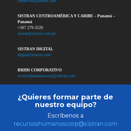
comercial@sistran.com
SISTRAN CENTROAMÉRICA Y CARIBE – Panamá –
Panamá
+507 279-3220
sistran@sistran.com.pa
SISTRAN DIGITAL
digital@sistran.com
RRHH CORPORATIVO
recursoshumanoscorp@sistran.com
¿Quieres formar parte de
nuestro equipo?
Escríbenos a
recursoshumanoscorp@sistran.com