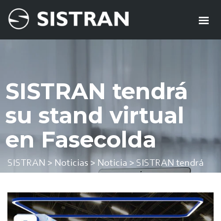
Compañía
.
Canal
Twitter
Facebook
Linkedin
Instagram
Contacto
Sistran
Soluciones
SISTRAN tendrá
Alianzas
su stand virtual
Noticias
|
en Fasecolda
SISTRAN
>
Noticias
>
Noticia
>
SISTRAN tendrá
su stand virtual en Fasecolda