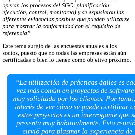
operan los procesos del SGC: planificación,
ejecución, control, monitoreo) y se expusieron las
diferentes evidencias posibles que pueden utilizarse
para mostrar la conformidad con el requisito de
referencia”.
Este tema surgió de las encuestas anuales a los
socios, puesto que no todas las empresas están aún
certificadas o bien lo tienen como objetivo próximo.
“La utilización de prácticas ágiles es ca
vez más común en proyectos de software
muy solicitada por los clientes. Por tanto,
interés de ver cómo se puede certificar c
estos proyectos es un interrogante que s
presenta muy habitualmente. Esta reuni
sirvió para plasmar la experiencia de