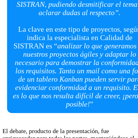
SISTRAN, pudiendo desmitificar el tema
aclarar dudas al respecto”.
La clave en este tipo de proyectos, segú
indica la especialista en Calidad de
SISTRAN es “
analizar lo que generamos
nuestros proyectos ágiles y adaptar lo
necesario para demostrar la conformidad
los requisitos. Tanto un mail como una fo
de un tablero Kanban pueden servir par
evidenciar conformidad a un requisito. E
es lo que nos resulta difícil de creer, ¡pero
posible!
”
El debate, producto de la presentación, fue