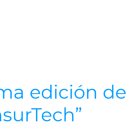
7ma edición de
nsurTech”