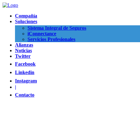
Compañía
Soluciones
Sistema Integral de Seguros
iConnectance
Servicios Profesionales
Alianzas
Noticias
Twitter
Facebook
Linkedin
Instagram
|
Contacto