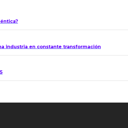
géntica?
na industria en constante transformación
15