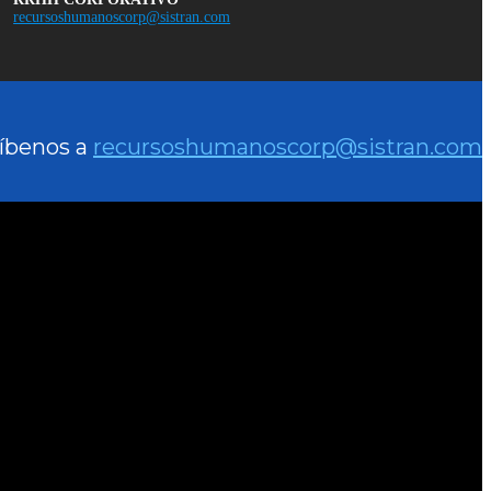
recursoshumanoscorp@sistran.com
íbenos a
recursoshumanoscorp@sistran.com