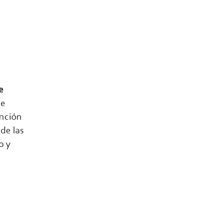
e
de
ención
de las
o y