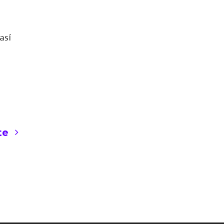
así
te