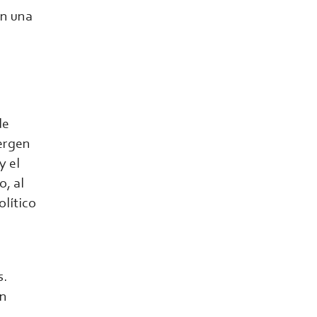
on una
de
vergen
y el
, al
olítico
s.
ón